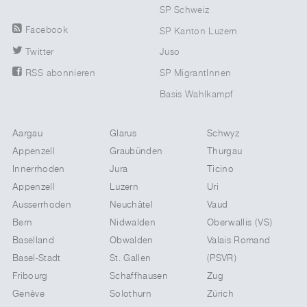
SP Schweiz
Facebook
SP Kanton Luzern
Twitter
Juso
SP MigrantInnen
RSS abonnieren
Basis Wahlkampf
Aargau
Glarus
Schwyz
Appenzell
Graubünden
Thurgau
Innerrhoden
Jura
Ticino
Appenzell
Luzern
Uri
Ausserrhoden
Neuchâtel
Vaud
Bern
Nidwalden
Oberwallis (VS)
Baselland
Obwalden
Valais Romand
Basel-Stadt
St. Gallen
(PSVR)
Fribourg
Schaffhausen
Zug
Genève
Solothurn
Zürich