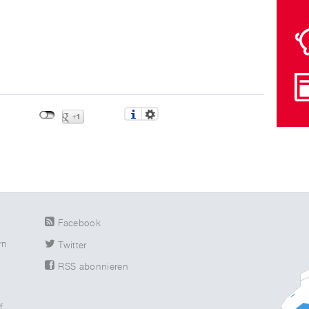
Facebook
rn
Twitter
RSS abonnieren
n
f