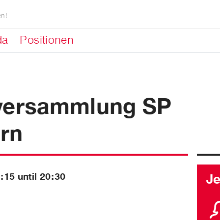
en!
da
Positionen
nversammlung SP
rn
:15 until 20:30
J