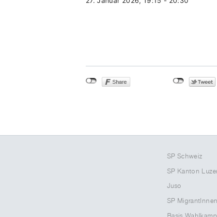
27. Januar 2026, 19:15
-
20:30
SP Schweiz
SP Kanton Luze
Juso
SP MigrantInne
Basis Wahlkamp